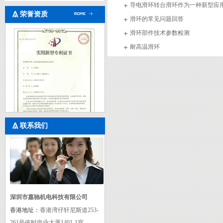
导电滑环转台滑环作为一种新型应
荣誉资质
滑环的常见问题回答
滑环部件技术参数检测
耐高温滑环
联系我们
实用新型专利证书二
深圳市嘉驰机电科技有限公司
香港地址：
香港湾仔轩尼斯道253-
261号依时尚业大厦1401-1室