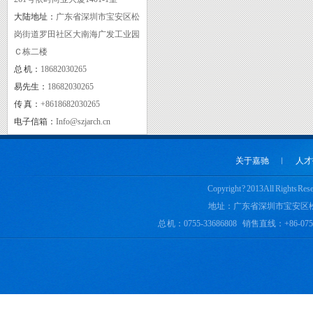
大陆地址：
广东省深圳市宝安区松
岗街道罗田社区大南海广发工业园
Ｃ栋二楼
总 机：
18682030265
CE
易先生：
18682030265
传 真：
+8618682030265
电子信箱：
Info@szjarch.cn
关于嘉驰
︱
人才
Copyright ? 2013 All 
地址：广东省深圳市宝安区
总 机：0755-33686808 销售直线：+86-0755-
fc