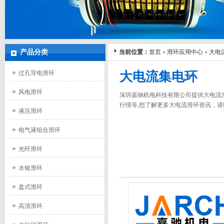
产品分类
当前位置：
首页
»
滑环应用中心
»
大电
过孔导电滑环
大电流集电环
风电滑环
深圳嘉驰机电科技有限公司提供大电流滑
行情等,想了解更多大电流滑环资讯，请联系07
液压滑环
电气液组合滑环
光纤滑环
水银滑环
盘式滑环
高清滑环