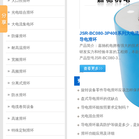
大口径滑环
光电组合滑环
大电流集电环
JSR-BC080-3P400系列大电流
防爆滑环
导电滑环
产品简介：嘉驰机电拥有强大的技术
耐高温滑环
研发实力和经验丰富的工程师，本款
产品型号JSR-BC080-3...
宽频滑环
高频滑环
资讯
分离式滑环
旋转设备零件导电滑环应该怎样保
防水滑环
盘式导电滑环的优缺点
电缆卷筒设备
导电滑环能按照要求定制吗？
光电混合滑环
高速滑环
导电滑环最高防护等级是多少，是
特殊定制滑环
尘处理？
滑环功能应用及详细