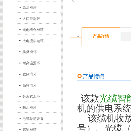
高清滑环
大口径滑环
光电组合滑环
产品详情
大电流集电环
防爆滑环
耐高温滑环
宽频滑环
高频滑环
该款
光缆智
分离式滑环
机的供电系
防水滑环
该缆机收
电缆卷筒设备
号）、光缆
高速滑环