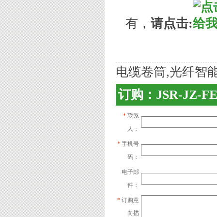
有，
请点击:
电缆卷筒,光纤智
订购：JSR-JZ-F
*
联系
人：
*
手机号
码：
电子邮
件：
*
订购意
向描