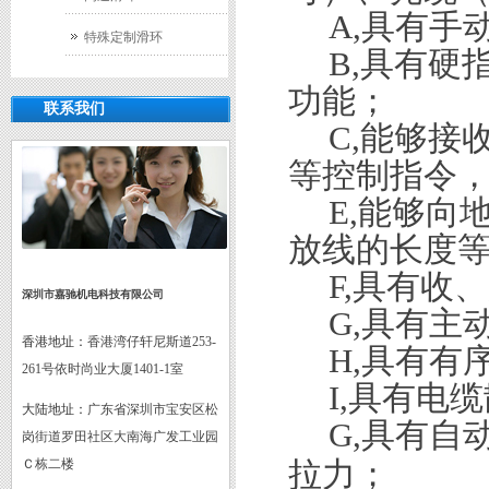
A,
具有手
特殊定制滑环
B,
具有硬
功能；
联系我们
C,
能够接
等控制指令
E,
能够向
放线的长度
F,
具有收、
深圳市嘉驰机电科技有限公司
G,
具有主
香港地址：
香港湾仔轩尼斯道253-
H,
具有有
261号依时尚业大厦1401-1室
I,
具有电缆
大陆地址：
广东省深圳市宝安区松
G,
具有自
岗街道罗田社区大南海广发工业园
拉力；
Ｃ栋二楼