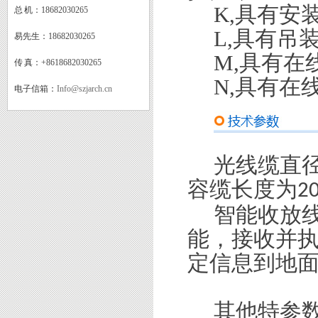
K,
具有安
总 机：
18682030265
L,
具有吊
易先生：
18682030265
M,
具有在
传 真：
+8618682030265
N,
具有在
电子信箱：
Info@szjarch.cn
光线缆直
容缆长度为
2
智能收放
能，接收并
定信息到地
其他特参