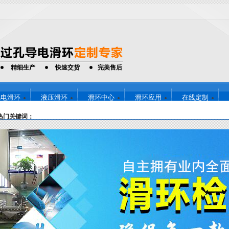
精细生产
快速交货
完美售后
风电滑环
液压滑环
滑环中心
滑环应用
在线定制
13714251
全国免费咨询热线：
热门关键词：