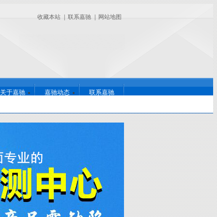
收藏本站
|
联系嘉驰
|
网站地图
关于嘉驰
嘉驰动态
联系嘉驰
726