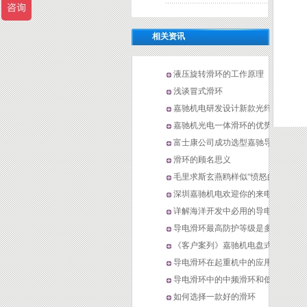
相关资讯
液压旋转滑环的工作原理
浅谈冒式滑环
嘉驰机电研发设计新款光纤拖
缆机光纤卷筒
嘉驰机光电一体滑环的优势
富士康公司成功选型嘉驰导电
滑环
滑环的顾名思义
毛里求斯玄燕鸥样似“愤怒的
小鸟”走红网络
深圳嘉驰机电欢迎你的来电
详解海洋开发中必用的导电滑
环和大电流导电滑环
导电滑环最高防护等级是多
少，是如何做防水防尘处理？
《客户案列》嘉驰机电盘式滑
环案列，用于自动旋转门
导电滑环在起重机中的应用
导电滑环中的中频滑环和低频
滑环
如何选择一款好的滑环